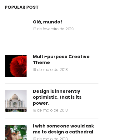
POPULAR POST
Olá, mundo!
12 de fevereiro de 2019
Multi-purpose Creative
Theme
19 de maio de 2018
Design is inherently
optimistic. that is its
power.
19 de maio de 2018
I wish someone would ask
me to design a cathedral
19 de maio de 2018