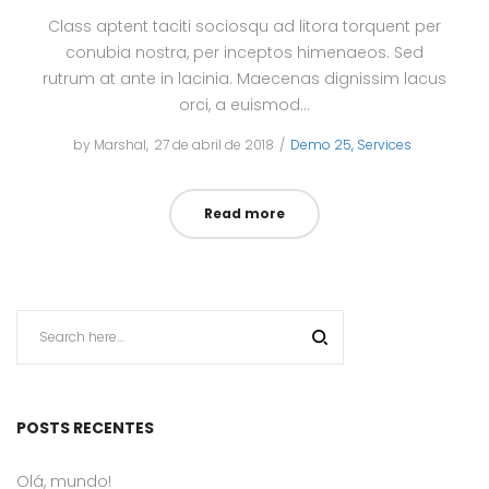
Class aptent taciti sociosqu ad litora torquent per
conubia nostra, per inceptos himenaeos. Sed
rutrum at ante in lacinia. Maecenas dignissim lacus
orci, a euismod…
by
Marshal
Posted
27 de abril de 2018
Posted
Demo 25
Services
on
in
Read more
POSTS RECENTES
Olá, mundo!