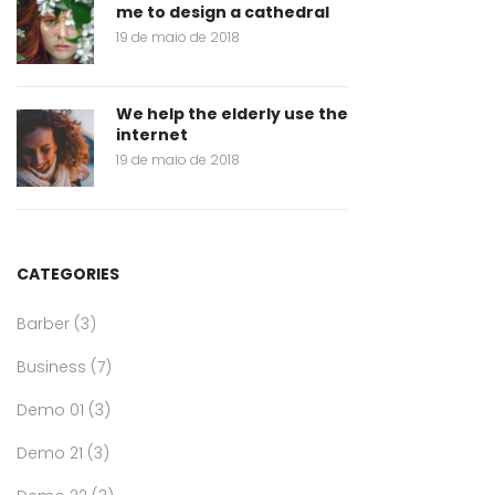
me to design a cathedral
19 de maio de 2018
We help the elderly use the
internet
19 de maio de 2018
CATEGORIES
Barber
(3)
Business
(7)
Demo 01
(3)
Demo 21
(3)