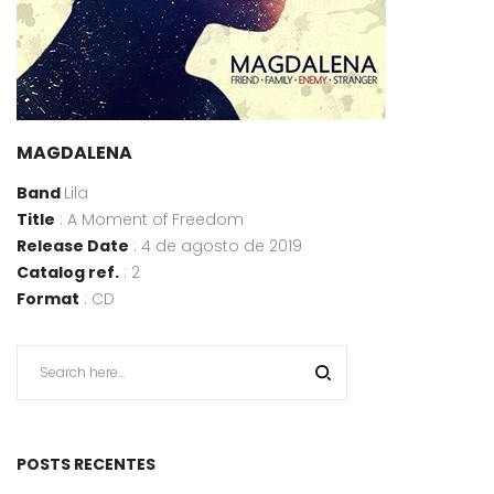
MAGDALENA
Band
Lila
Title
: A Moment of Freedom
Release Date
: 4 de agosto de 2019
Catalog ref.
: 2
Format
: CD
POSTS RECENTES