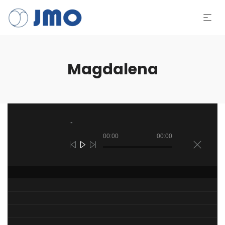
Magdalena
Tocador
de
áudio
00:00
00:00