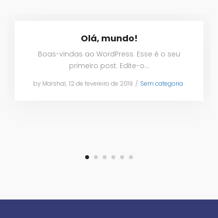
Olá, mundo!
Boas-vindas ao WordPress. Esse é o seu
primeiro post. Edite-o…
by
Marshal
Posted
12 de fevereiro de 2019
Posted
Sem categoria
on
in