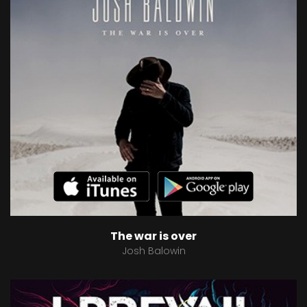
The war is over
Josh Balowin