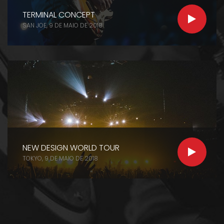
TERMINAL CONCEPT
SAN JOE
POSTED
9 DE MAIO DE 2018
ON
NEW DESIGN WORLD TOUR
TOKYO
POSTED
9 DE MAIO DE 2018
ON