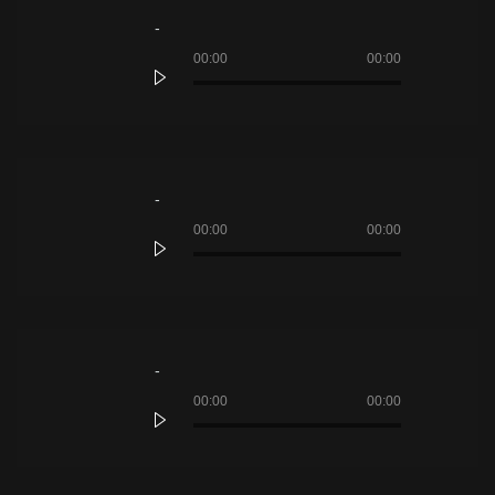
de
áudio
00:00
00:00
Tocador
de
áudio
00:00
00:00
Tocador
de
áudio
00:00
00:00