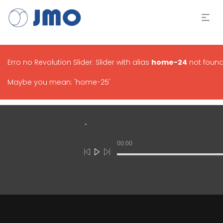
Erro no Revolution Slider: Slider with alias
home-24
not found
Maybe you mean: 'home-25'
Tocador
de
áudio
00:00