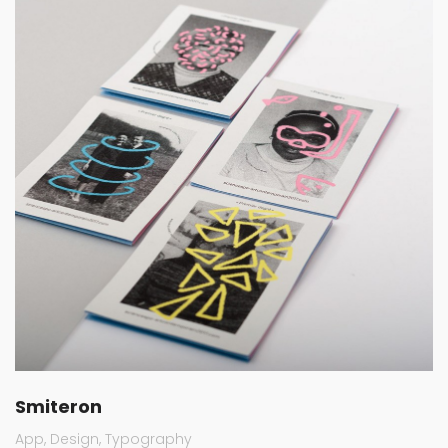
Smiteron
App
Design
Typography