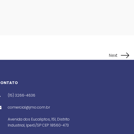
Next
CONTATO
(15) 3266-4636
comercial@jmo.com.br
Avenida dos Eucaliptos, 151, Distrito
Industrial, Iperó/SP CEP: 18560-473