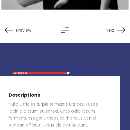
Preview
Next
Descriptions
Nulla ultricies turpis et mattis ultrices. Fusce
JMO – MANUFATURA
lacinia dictum euismod. Cras odio ipsum,
fermentum eget ultrices et, rhoncus ut nisl.
Indústria de manufatura focada em
Aenean efficitur luctus elit ac tincidunt.
produção de peças automotivas e soluções