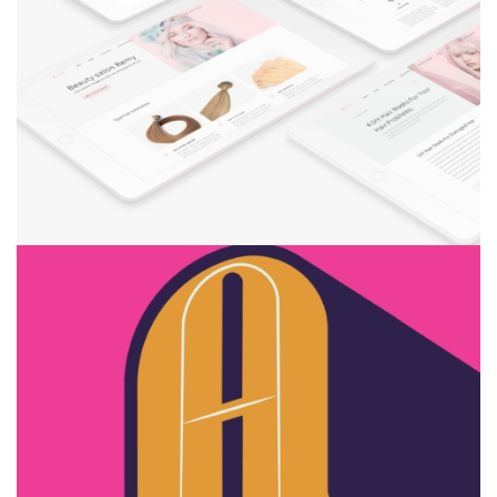
Zyra design
Snow castle