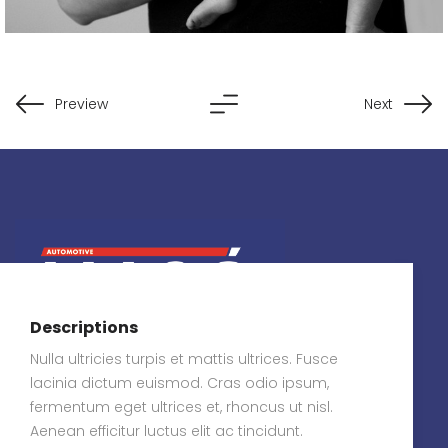
Preview
Next
Descriptions
Nulla ultricies turpis et mattis ultrices. Fusce
JMO – MANUFATURA
lacinia dictum euismod. Cras odio ipsum,
fermentum eget ultrices et, rhoncus ut nisl.
Indústria de manufatura focada em
Aenean efficitur luctus elit ac tincidunt.
produção de peças automotivas e soluções